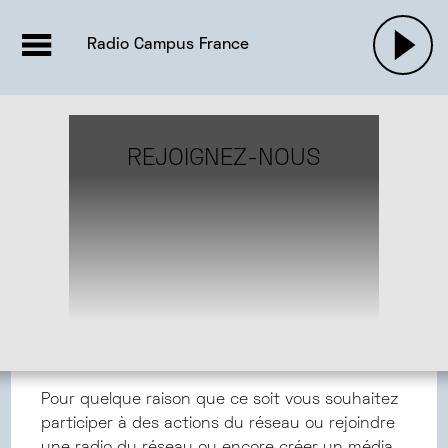
EMISSIONS |

ACTUALITÉS
RADIOS
MUSIQU
Radio Campus France
PODCASTS
REJOIGNEZ-NOUS
PARTAGER
Rejoignez-nous
Pour quelque raison que ce soit vous souhaitez
participer à des actions du réseau ou rejoindre