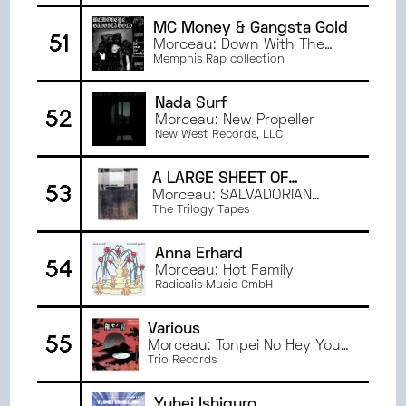
MC Money & Gangsta Gold
51
Morceau: Down With The
Click
Memphis Rap collection
Nada Surf
52
Morceau: New Propeller
New West Records, LLC
A LARGE SHEET OF
53
MUSCLE
Morceau: SALVADORIAN
SNIPER
The Trilogy Tapes
Anna Erhard
54
Morceau: Hot Family
Radicalis Music GmbH
Various
55
Morceau: Tonpei No Hey You
Blues
Trio Records
Yuhei Ishiguro