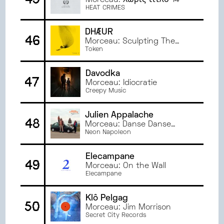
Morceau: Χωρίς τίτλο 14
HEAT CRIMES
DHÆÜR
46
Morceau: Sculpting The
Mind
Token
Davodka
47
Morceau: Idiocratie
Creepy Music
Julien Appalache
48
Morceau: Danse Danse
Danse
Neon Napoleon
Elecampane
49
Morceau: On the Wall
Elecampane
Klô Pelgag
50
Morceau: Jim Morrison
Secret City Records