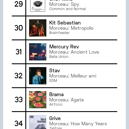
29
Morceau: Spy
Common and Normal
Kit Sebastian
30
Morceau: Metropolis
Brainfeeder
Mercury Rev
31
Morceau: Ancient Love
Bella Union
Stav
32
Morceau: Meilleur ami
SDM
Brama
33
Morceau: Agata
Airfono
Grive
34
Morceau: How Many Years
Talitres