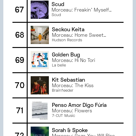
Scud
67
Morceau: Freakin' Myself
Out
Scud
Seckou Keita
68
Morceau: Home Sweet
Home
Hudson Records
Golden Bug
69
Morceau: Hi No Tori
La belle
Kit Sebastian
70
Morceau: The Kiss
Brainfeeder
Penso Amor Digo Fúria
71
Morceau: Flowers
7-CUT Music
Sorah & Spoke
72