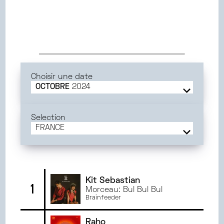
Choisir une date
OCTOBRE
2024
JUIN
2025
MAI
2025
Selection
AVRIL
2025
FRANCE
MARS
2025
FRANCE
FÉVRIER
2025
BORDEAUX
JANVIER
2025
ORLÉANS
DÉCEMBRE
2024
TOULOUSE
Kit Sebastian
1
Morceau: Bul Bul Bul
NOVEMBRE
2024
TOURS
Brainfeeder
OCTOBRE
2024
GRENOBLE
SEPTEMBRE
2024
PARIS
Raho