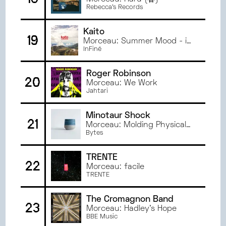
Rebecca’s Records
Kaito
19
Morceau: Summer Mood - iF
edit
InFiné
Roger Robinson
20
Morceau: We Work
Jahtari
Minotaur Shock
21
Morceau: Molding Physical
Air
Bytes
TRENTE
22
Morceau: facile
TRENTE
The Cromagnon Band
23
Morceau: Hadley's Hope
BBE Music