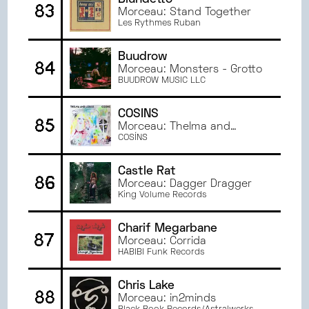
Blundetto
83
Morceau: Stand Together
Les Rythmes Ruban
Buudrow
84
Morceau: Monsters - Grotto
BUUDROW MUSIC LLC
COSÍNS
85
Morceau: Thelma and
Louise
COSÍNS
Castle Rat
86
Morceau: Dagger Dragger
King Volume Records
Charif Megarbane
87
Morceau: Corrida
HABIBI Funk Records
Chris Lake
88
Morceau: in2minds