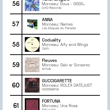
56
Morceau: Dous - GGGG
Remix
D.KO Records
ANNA
57
Morceau: Names
Les Disques du Paradis
Coduality
58
Morceau: Aify and Wings
Cath
Fleuves
59
Morceau: Galv ar Sorserez
Arfolk
GUCCIGARETTE
60
Morceau: ROLEX DATEJUST
HOODMAFIA
FORTUNA
61
Morceau: Una Rosa