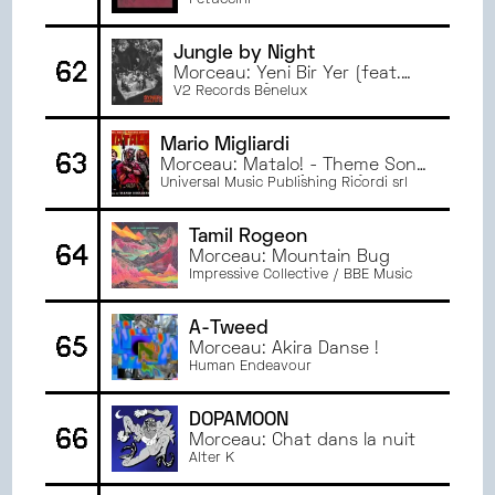
Fetuccini
Jungle by Night
62
Morceau: Yeni Bir Yer (feat.
Meral Polat)
V2 Records Benelux
Mario Migliardi
63
Morceau: Matalo! - Theme Song
– Single Version (Stereo)
Universal Music Publishing Ricordi srl
Tamil Rogeon
64
Morceau: Mountain Bug
Impressive Collective / BBE Music
A-Tweed
65
Morceau: Akira Danse !
Human Endeavour
DOPAMOON
66
Morceau: Chat dans la nuit
Alter K