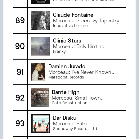
Black Book Records/Astralwerks
Claude Fontaine
89
Morceau: Green Ivy Tapestry
Innovative Leisure
Clinic Stars
90
Morceau: Only Hinting
kranky
Damien Jurado
91
Morceau: I've Never Known
Alice (B-Side)
Maraqopa Records
Dante High
92
Morceau: Small Town
Midnights
Goth Construction
Dar Disku
93
Morceau: Sabir
Soundway Records Ltd