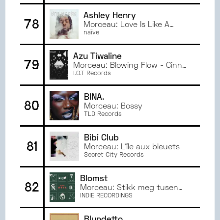
Ashley Henry
78
Morceau: Love Is Like A
Movie
naïve
Azu Tiwaline
79
Morceau: Blowing Flow - Cinna
Peyghamy Rework
I.O.T Records
BINA.
80
Morceau: Bossy
TLD Records
Bibi Club
81
Morceau: L'île aux bleuets
Secret City Records
Blomst
82
Morceau: Stikk meg tusen
ganger
INDIE RECORDINGS