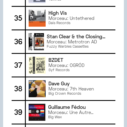
High Vis
35
Morceau: Untethered
Dais Records
Stan Clear & the Closing
36
Doors
Morceau: Metrotron AD
Fuzzy Warbles Cassettes
BZDET
37
Morceau: OGRÓD
Syf Records
Dave Guy
38
Morceau: 7th Heaven
Big Crown Records
Guillaume Fédou
39
Morceau: Une Autre
Chanson
Big Wax