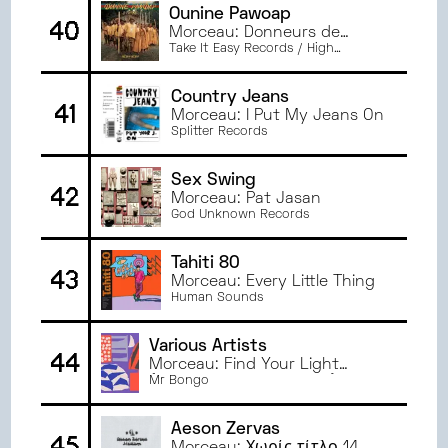
Ounine Pawoap
40
Morceau: Donneurs de
leçons
Take It Easy Records / High
Records
Country Jeans
41
Morceau: I Put My Jeans On
Splitter Records
Sex Swing
42
Morceau: Pat Jasan
God Unknown Records
Tahiti 80
43
Morceau: Every Little Thing
Human Sounds
Various Artists
44
Morceau: Find Your Light
(Read the Signs of Time)
Mr Bongo
Aeson Zervas
45