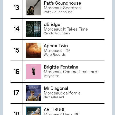
Pat's Soundhouse
13
Morceau: Spectres
Pat's Soundhouse
dBridge
14
Morceau: It Takes Time
Candy Mountain
Aphex Twin
15
Morceau: #19
Warp Records
Brigitte Fontaine
16
Morceau: Comme il est tard
Verycords
Mr Diagonal
17
Morceau: california
Self released
ARI TSUGI
18
Morceau: Haru (春)