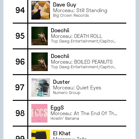
Dave Guy
94
Morceau: Still Standing
Big Crown Records
Doechii
95
Morceau: DEATH ROLL
Top Dawg Entertainment/Capitol
Records
Doechii
96
Morceau: BOILED PEANUTS
Top Dawg Entertainment/Capitol
Records
Duster
97
Morceau: Quiet Eyes
Numero Group
EggS
98
Morceau: At The End Of The
Road
Howlin' Banana
El Khat