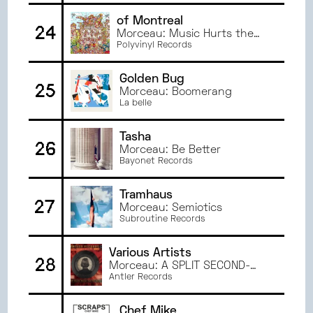
of Montreal
24
Morceau: Music Hurts the
Head
Polyvinyl Records
Golden Bug
25
Morceau: Boomerang
La belle
Tasha
26
Morceau: Be Better
Bayonet Records
Tramhaus
27
Morceau: Semiotics
Subroutine Records
Various Artists
28
Morceau: A SPLIT SECOND-
RIGOR MORTIS
Antler Records
Chef Mike