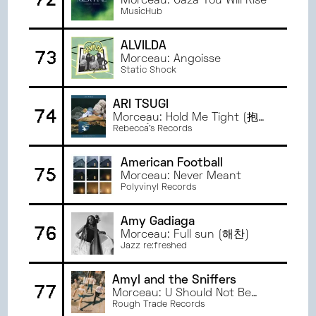
Morceau: Gaza You Will Rise
MusicHub
ALVILDA
73
Morceau: Angoisse
Static Shock
ARI TSUGI
74
Morceau: Hold Me Tight (抱き
しめて)
Rebecca’s Records
American Football
75
Morceau: Never Meant
Polyvinyl Records
Amy Gadiaga
76
Morceau: Full sun (해찬)
Jazz re:freshed
Amyl and the Sniffers
77
Morceau: U Should Not Be
Doing That
Rough Trade Records