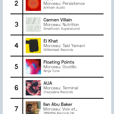
2
JUIN
2024
Morceau: Persistence
DIJON
Arkham Audio
MAI
2024
ANGERS
AVRIL
2024
Carmen Villain
3
MARS
2024
Morceau: Nutrition
Smalltown Supersound
FÉVRIER
2024
JANVIER
2024
El Khat
DÉCEMBRE
2023
4
Morceau: Tabl Yamani
NOVEMBRE
2023
Glitterbeat Records
OCTOBRE
2023
Floating Points
SEPTEMBRE
2023
5
Morceau: Ocotillo
JUIN
2023
Ninja Tune
MAI
2023
AVRIL
2023
AUA
6
Morceau: Terminal
MARS
2023
Crazysane Records
FÉVRIER
2023
JANVIER
2023
Ilan Abu Baker
7
JUIN
2022
Morceau: Voix et
arpeggiator
7859154 Records DK