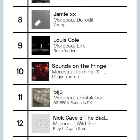
MAI
2022
AVRIL
2022
Jamie xx
8
MARS
2022
Morceau: Dafodil
Young
Louis Cole
9
Morceau: Life
Brainfeeder
Sounds on the Fringe
10
Morceau: Terminal 11 -
Slithering
Megastructure
bijū
11
Morceau: annihilation
6318804 Records DK
Nick Cave & The Bad
12
Seeds
Morceau: Wild God
Play It Again Sam