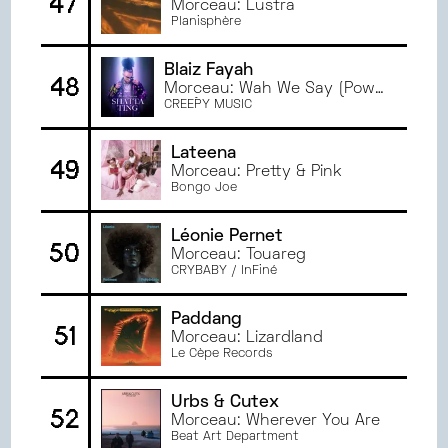
47
Morceau: Lustra
Planisphère
Blaiz Fayah
48
Morceau: Wah We Say (Pow
Pow)
CREEPY MUSIC
Lateena
49
Morceau: Pretty & Pink
Bongo Joe
Léonie Pernet
50
Morceau: Touareg
CRYBABY / InFiné
Paddang
51
Morceau: Lizardland
Le Cèpe Records
Urbs & Cutex
52
Morceau: Wherever You Are
Beat Art Department