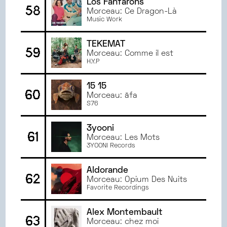
Los Fanfarons
58
Morceau: Ce Dragon-Là
Music Work
TEKEMAT
59
Morceau: Comme il est
H.Y.P
15 15
60
Morceau: āfa
S76
3yooni
61
Morceau: Les Mots
3YOONI Records
Aldorande
62
Morceau: Opium Des Nuits
Favorite Recordings
Alex Montembault
63
Morceau: chez moi