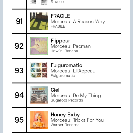
Stucco
FRAGILE
91
Morceau: A Reason Why
FRAGILE
Flippeur
92
Morceau: Pacman
Howlin' Banana
Fulguromatic
93
Morceau: Lil'Appeau
Fulguromatic
Giel
94
Morceau: Do My Thing
Sugaroo! Records
Honey Bxby
95
Morceau: Tricks For You
Warner Records