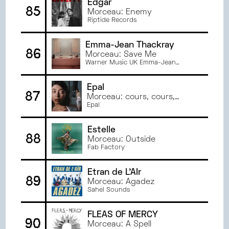
Edgär
85
Morceau: Enemy
Riptide Records
Emma-Jean Thackray
86
Morceau: Save Me
Warner Music UK Emma-Jean
Thackray
Epal
87
Morceau: cours, cours,
cours
Epal
Estelle
88
Morceau: Outside
Fab Factory
Etran de L'AÏr
89
Morceau: Agadez
Sahel Sounds
FLEAS OF MERCY
90
Morceau: A Spell