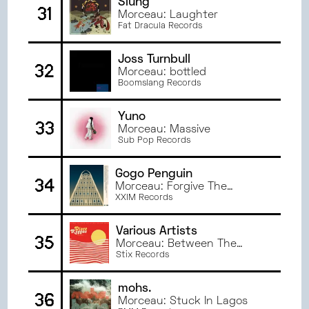
Slung
31
Morceau: Laughter
Fat Dracula Records
Joss Turnbull
32
Morceau: bottled
Boomslang Records
Yuno
33
Morceau: Massive
Sub Pop Records
Gogo Penguin
34
Morceau: Forgive The
Damages
XXIM Records
Various Artists
35
Morceau: Between The
Sheets
Stix Records
mohs.
36
Morceau: Stuck In Lagos