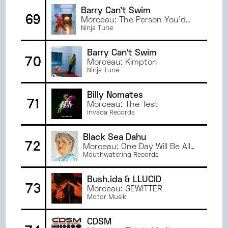
Barry Can't Swim
69
Morceau: The Person You’d
Like To Be
Ninja Tune
Barry Can't Swim
70
Morceau: Kimpton
Ninja Tune
Billy Nomates
71
Morceau: The Test
Invada Records
Black Sea Dahu
72
Morceau: One Day Will Be All I
Have
Mouthwatering Records
Bush.ida & LLUCID
73
Morceau: GEWITTER
Motor Musik
CDSM