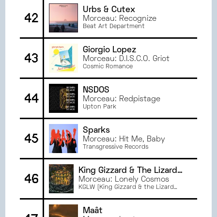
Urbs & Cutex
42
Morceau: Recognize
Beat Art Department
Giorgio Lopez
43
Morceau: D.I.S.C.O. Griot
Cosmic Romance
NSDOS
44
Morceau: Redpistage
Upton Park
Sparks
45
Morceau: Hit Me, Baby
Transgressive Records
King Gizzard & The Lizard
46
Wizard
Morceau: Lonely Cosmos
KGLW (King Gizzard & the Lizard
Wizard)
Maât