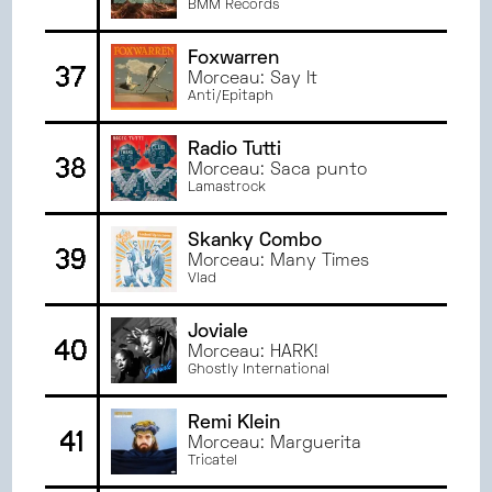
BMM Records
Foxwarren
37
Morceau: Say It
Anti/Epitaph
Radio Tutti
38
Morceau: Saca punto
Lamastrock
Skanky Combo
39
Morceau: Many Times
Vlad
Joviale
40
Morceau: HARK!
Ghostly International
Remi Klein
41
Morceau: Marguerita
Tricatel