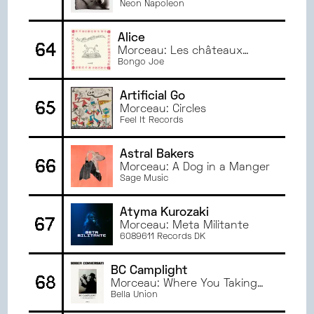
Neon Napoleon
Alice
64
Morceau: Les châteaux
faibles
Bongo Joe
Artificial Go
65
Morceau: Circles
Feel It Records
Astral Bakers
66
Morceau: A Dog in a Manger
Sage Music
Atyma Kurozaki
67
Morceau: Meta Militante
6089611 Records DK
BC Camplight
68
Morceau: Where You Taking
My Baby?
Bella Union