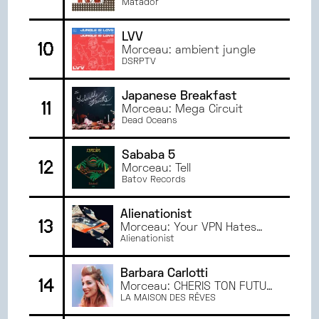
Matador
LVV
10
Morceau: ambient jungle
DSRPTV
Japanese Breakfast
11
Morceau: Mega Circuit
Dead Oceans
Sababa 5
12
Morceau: Tell
Batov Records
Alienationist
13
Morceau: Your VPN Hates
You
Alienationist
Barbara Carlotti
14
Morceau: CHÉRIS TON FUTUR
!
LA MAISON DES RÊVES