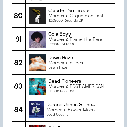
Claude L'anthrope
80
Morceau: Cirque électoral
1039303 Records DK
Cola Boyy
81
Morceau: Blame the Beret
Record Makers
Dawn Haze
82
Morceau: nubes
Dawn Haze
Dead Pioneers
83
Morceau: PO$T AMERICAN
Hassle Records
Durand Jones & The
84
Indications
Morceau: Flower Moon
Dead Oceans