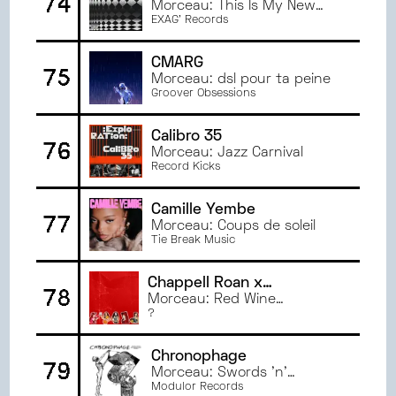
74
Morceau: This Is My New
Hell
EXAG' Records
CMARG
75
Morceau: dsl pour ta peine
Groover Obsessions
Calibro 35
76
Morceau: Jazz Carnival
Record Kicks
Camille Yembe
77
Morceau: Coups de soleil
Tie Break Music
Chappell Roan x
78
PeaceRussie
Morceau: Red Wine
Supanova
?
Chronophage
79
Morceau: Swords 'n'
Sandals
Modulor Records