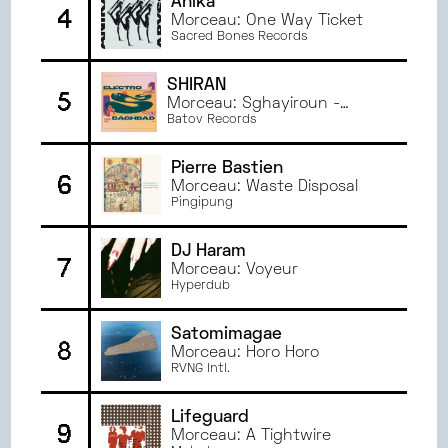
Anika
DÉCEMBRE
2023
4
Morceau: One Way Ticket
NOVEMBRE
2023
Sacred Bones Records
OCTOBRE
2023
SHIRAN
SEPTEMBRE
2023
5
Morceau: Sghayiroun -
JUIN
2023
صغيرون
Batov Records
MAI
2023
AVRIL
2023
Pierre Bastien
6
Morceau: Waste Disposal
MARS
2023
Pingipung
FÉVRIER
2023
JANVIER
2023
DJ Haram
7
JUIN
2022
Morceau: Voyeur
Hyperdub
MAI
2022
AVRIL
2022
Satomimagae
8
MARS
2022
Morceau: Horo Horo
RVNG Intl.
Lifeguard
9
Morceau: A Tightwire