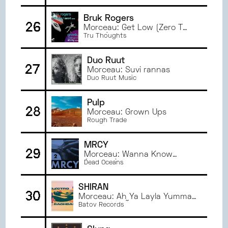
Bruk Rogers
26
Morceau: Get Low (Zero T
Remix)
Tru Thoughts
Duo Ruut
27
Morceau: Suvi rannas
Duo Ruut Music
Pulp
28
Morceau: Grown Ups
Rough Trade
MRCY
29
Morceau: Wanna Know
(Ontario)
Dead Oceans
SHIRAN
30
Morceau: Ah Ya Layla Yumma
Batov Records
- آه يا ليلاه يمّه