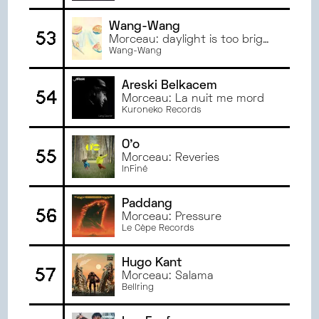
Wang-Wang
53
Morceau: daylight is too bright
for my heart
Wang-Wang
Areski Belkacem
54
Morceau: La nuit me mord
Kuroneko Records
O'o
55
Morceau: Reveries
InFiné
Paddang
56
Morceau: Pressure
Le Cèpe Records
Hugo Kant
57
Morceau: Salama
Bellring