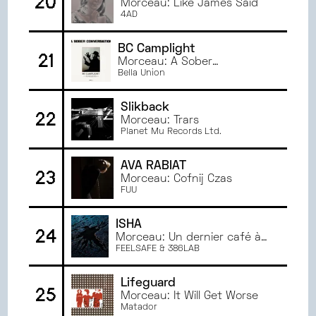
20
Morceau: Like James Said
4AD
BC Camplight
21
Morceau: A Sober
Conversation
Bella Union
Slikback
22
Morceau: Trars
Planet Mu Records Ltd.
AVA RABIAT
23
Morceau: Cofnij Czas
FUU
ISHA
24
Morceau: Un dernier café à
Cergy
FEELSAFE & 386LAB
Lifeguard
25
Morceau: It Will Get Worse
Matador