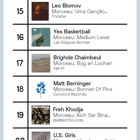
Leo Blomov
15
Morceau: Uma Canção
Francesa
Tricatel
Yes Basketball
16
Morceau: Medium Level
Les Disques Normal
Brighde Chaimbeul
17
Morceau: Bog an Lochan
tak:til
Matt Berninger
18
Morceau: Bonnet Of Pins
Concord Records
Freh Khodja
19
Morceau: Aich Sar Bina
Koulili
WeWantSounds
U.S. Girls