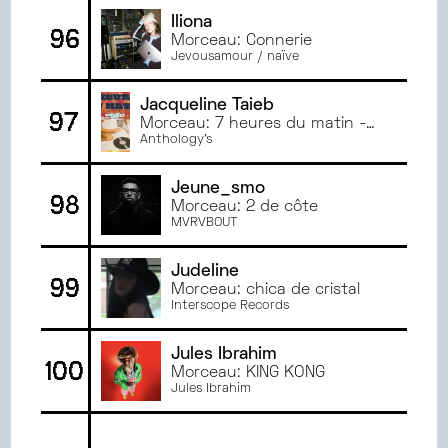
Iliona
96
Morceau: Connerie
Jevousamour / naïve
Jacqueline Taieb
97
Morceau: 7 heures du matin -
Le Goût Du Son / Mikeandtess
Anthology's
Remix
Jeune_smo
98
Morceau: 2 de côte
MVRVBOUT
Judeline
99
Morceau: chica de cristal
Interscope Records
Jules Ibrahim
100
Morceau: KING KONG
Jules Ibrahim