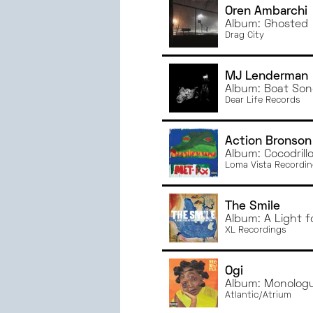
Oren Ambarchi
JANVIER
2023
Album: Ghosted
JUIN
2022
Drag City
MAI
2022
AVRIL
2022
MJ Lenderman
Album: Boat So
MARS
2022
Dear Life Records
Action Bronson
Album: Cocodrill
Loma Vista Recordin
The Smile
Album: A Light f
XL Recordings
Ogi
Album: Monolog
Atlantic/Atrium