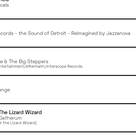
MONTPELLIER
cals
TOURS
BORDEAUX
BREST
RENNES
ecords - the Sound of Detroit - Reimagined by Jazzanova
le & The Big Steppers
tertainment/Aftermath/Interscope Records
ange
The Lizard Wizard
Gatherum
& the Lizard Wizard)