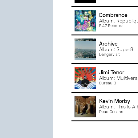
Dombrance
Album: Républiq
E.47 Records
Archive
Album: Super8
Dangervisit
Jimi Tenor
Album: Multiver
Bureau B
Kevin Morby
Album: This Is A
Dead Oceans