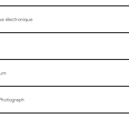
ue électronique
sum
 Photograph