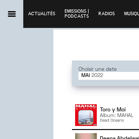
EMISSIONS |

ACTUALITÉS
RADIOS
MUSIQ
PODCASTS
Choisir une date
MAI
2022
JUIN
2025
MAI
2025
AVRIL
2025
MARS
2025
Toro y Moi
Album: MAHAL
FÉVRIER
2025
Dead Oceans
JANVIER
2025
DÉCEMBRE
2024
Deena Abdelwa