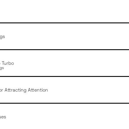
ngs
o Turbo
gs
or Attracting Attention
ues