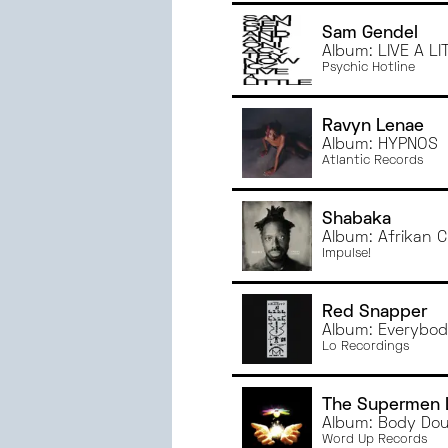
Sam Gendel
Album: LIVE A LI
Psychic Hotline
Ravyn Lenae
Album: HYPNOS
Atlantic Records
Shabaka
Album: Afrikan C
Impulse!
Red Snapper
Album: Everybo
Lo Recordings
The Supermen 
Album: Body Dou
Word Up Records