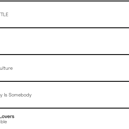
TTLE
ulture
dy Is Somebody
Lovers
ble