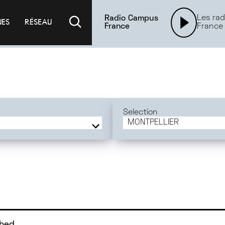
Les rad
Radio Campus
UES
RÉSEAU
France
France
Selection
MONTPELLIER
FRANCE
AMIENS
PARIS
ANGERS
DIJON
TOULOUSE
ORLÉANS
hed