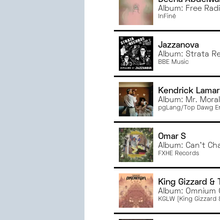
NOVEMBRE
2024
Album: Free Radi
OCTOBRE
2024
InFiné
SEPTEMBRE
2024
JUIN
2024
Jazzanova
MAI
2024
Album: Strata R
BBE Music
AVRIL
2024
MARS
2024
Kendrick Lamar
FÉVRIER
2024
Album: Mr. Mora
JANVIER
2024
pgLang/Top Dawg En
DÉCEMBRE
2023
NOVEMBRE
2023
Omar S
OCTOBRE
2023
Album: Can't Ch
FXHE Records
SEPTEMBRE
2023
JUIN
2023
MAI
2023
King Gizzard & 
Album: Omnium 
AVRIL
2023
KGLW (King Gizzard 
MARS
2023
FÉVRIER
2023