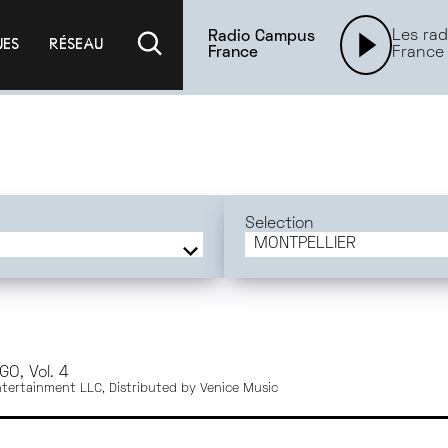
Les rad
Radio Campus
UES
RÉSEAU
France
France
Selection
MONTPELLIER
FRANCE
ORLÉANS
BORDEAUX
TOURS
GO, Vol. 4
TOULOUSE
tertainment LLC, Distributed by Venice Music
AMIENS
BREST