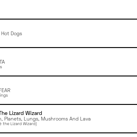
MONTPELLIER
ANGERS
y Hot Dogs
TA
s
FEAR
ings
The Lizard Wizard
th, Planets, Lungs, Mushrooms And Lava
& the Lizard Wizard)