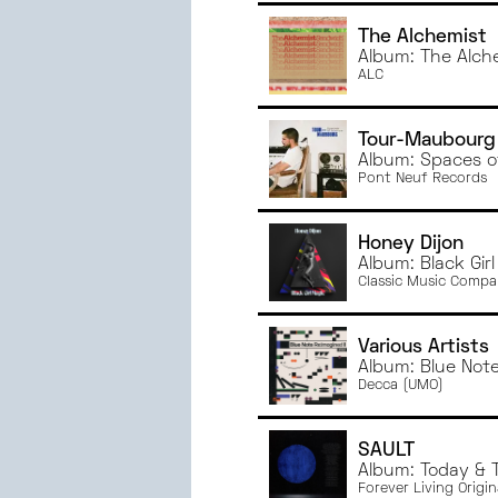
The Alchemist
Album: The Alch
ALC
Tour-Maubourg
Album: Spaces o
Pont Neuf Records
Honey Dijon
Album: Black Gir
Classic Music Comp
Various Artists
Album: Blue Note
Decca (UMO)
SAULT
Album: Today & 
Forever Living Origin