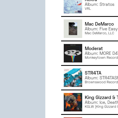
NOVEMBRE
2024
Album: Stratos
OCTOBRE
2024
VRL
SEPTEMBRE
2024
JUIN
2024
Mac DeMarco
MAI
2024
Album: Five Eas
Mac DeMarco, LLC
AVRIL
2024
MARS
2024
Moderat
FÉVRIER
2024
Album: MORE D4
JANVIER
2024
Monkeytown Record
DÉCEMBRE
2023
NOVEMBRE
2023
STR4TA
OCTOBRE
2023
Album: STR4TAS
Brownswood Record
SEPTEMBRE
2023
JUIN
2023
MAI
2023
King Gizzard & 
Album: Ice, Dea
AVRIL
2023
KGLW (King Gizzard 
MARS
2023
FÉVRIER
2023