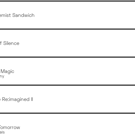
emist Sandwich
f Silence
l Magic
any
 Re:imagined II
Tomorrow
als