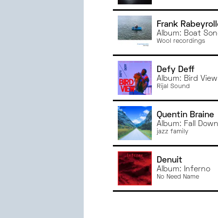
Frank Rabeyrol
Album: Boat So
Wool recordings
Defy Deff
Album: Bird View
Rijal Sound
Quentin Braine
Album: Fall Dow
jazz family
Denuit
Album: Inferno
No Need Name