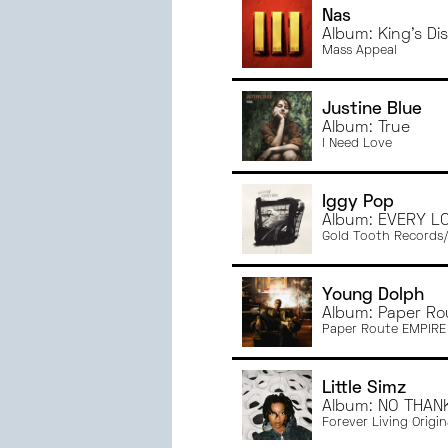
Nas
JANVIER
2023
Album: King's Dise
JUIN
2022
Mass Appeal
MAI
2022
AVRIL
2022
Justine Blue
Album: True
MARS
2022
I Need Love
Iggy Pop
Album: EVERY L
Gold Tooth Records/
Young Dolph
Album: Paper Ro
Paper Route EMPIRE
Little Simz
Album: NO THAN
Forever Living Origin