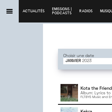
EMISSIONS |

ACTUALITÉS
RADIOS
MUSIQ
PODCASTS
Choisir une date
JANVIER
2023
JUIN
2025
MAI
2025
AVRIL
2025
MARS
2025
Kota the Friend
Album: Lyrics to 
FÉVRIER
2025
FLTBYS Music and En
JANVIER
2025
DÉCEMBRE
2024
Kekra