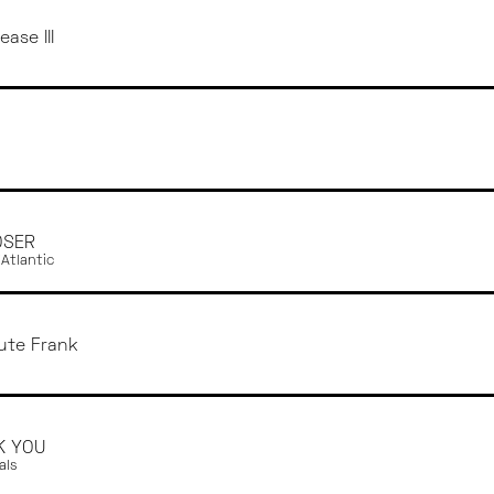
ase III
OSER
Atlantic
ute Frank
K YOU
als