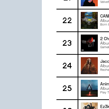
Velve
CAN
22
Albu
Born 
2 Ch
23
Albu
Gameb
Jac
24
Albu
Reche
Anim
25
Albu
Play 
Ez3k