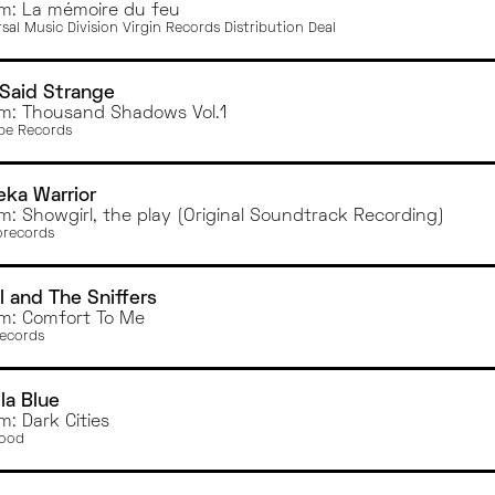
m: La mémoire du feu
sal Music Division Virgin Records Distribution Deal
Said Strange
m: Thousand Shadows Vol.1
pe Records
ka Warrior
m: Showgirl, the play (Original Soundtrack Recording)
orecords
 and The Sniffers
m: Comfort To Me
ecords
lla Blue
m: Dark Cities
ood