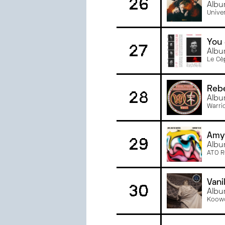
26
Albu
Univer
You 
27
Albu
Le Cè
Rebe
28
Albu
Warri
Amyl
29
Albu
ATO R
Vani
30
Albu
Koow