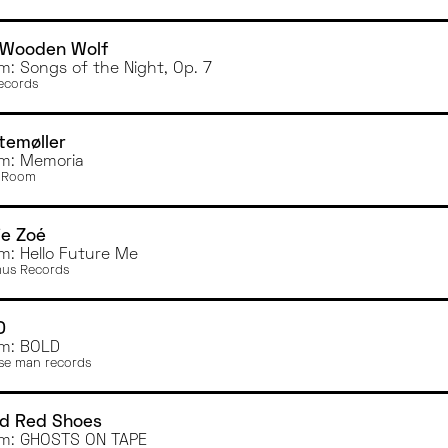
 Wooden Wolf
m: Songs of the Night, Op. 7
ecords
temøller
m: Memoria
 Room
ie Zoé
m: Hello Future Me
us Records
D
m: BOLD
se man records
od Red Shoes
m: GHOSTS ON TAPE