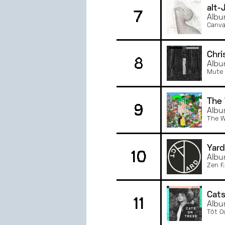
alt-
7
JANVIER
2023
Albu
JUIN
2022
Canva
MAI
2022
AVRIL
2022
Chri
8
Albu
MARS
2022
Mute
The
9
Albu
The 
Yard
10
Albu
Zen F.
Cats
11
Albu
Tôt O