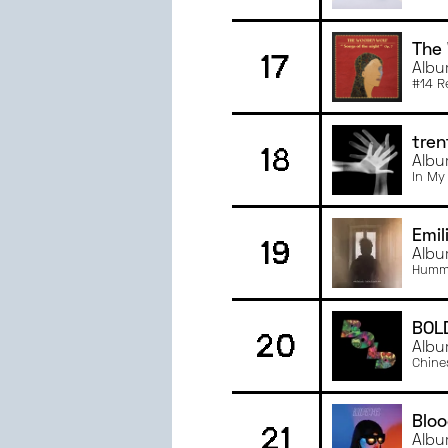
The
17
Albu
#14 R
tren
18
Albu
In My
Emil
19
Albu
Humm
BOL
20
Albu
Chine
Blo
21
Albu