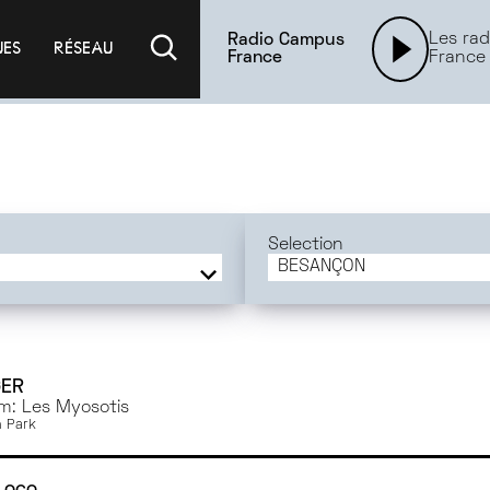
Les rad
Radio Campus
UES
RÉSEAU
France
France
Selection
BESANÇON
FRANCE
BORDEAUX
PARIS
TOULOUSE
GER
m: Les Myosotis
ANGERS
 Park
RENNES
BESANÇON
Loco