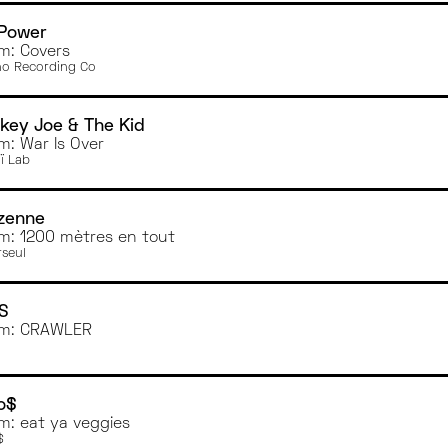
 Power
m: Covers
o Recording Co
key Joe & The Kid
m: War Is Over
ï Lab
zenne
m: 1200 mètres en tout
rseul
S
um: CRAWLER
o$
m: eat ya veggies
$