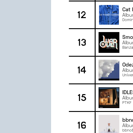
Cat
12
Albu
Domin
Smo
13
Albu
Banza
Ode
14
Albu
Unive
IDLE
15
Alb
PTKF
bbn
16
Albu
bbno