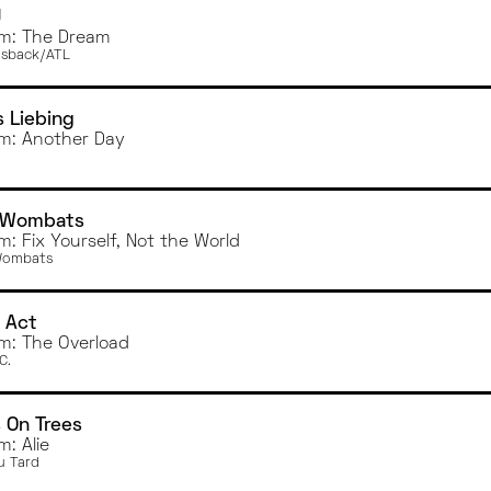
J
m: The Dream
sback/ATL
s Liebing
m: Another Day
 Wombats
m: Fix Yourself, Not the World
Wombats
 Act
m: The Overload
C.
 On Trees
m: Alie
u Tard