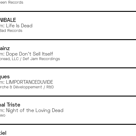
teen Records
NIBALE
m: Life Is Dead
Bad Records
ainz
m: Dope Don't Sell Itself
read, LLC / Def Jam Recordings
ques
m: LIMPORTANCEDUVIDE
rche & Développement / R&D
al Triste
m: Night of the Loving Dead
Two
iel