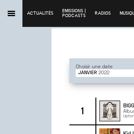
EMISSIONS |

ACTUALITÉS
RADIOS
MUSIQ
PODCASTS
Choisir une date
JANVIER
2022
JUIN
2025
MAI
2025
AVRIL
2025
MARS
2025
BIG
1
Albu
FÉVRIER
2025
Upton
JANVIER
2025
DÉCEMBRE
2024
Kid 