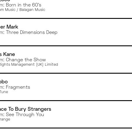
MONTPELLIER
m: Born in the 60's
ORLÉANS
m Music / Balagan Music
DIJON
BREST
er Mark
m: Three Dimensions Deep
s Kane
m: Change the Show
ights Management (UK) Limited
obo
m: Fragments
 Tune
ace To Bury Strangers
m: See Through You
range