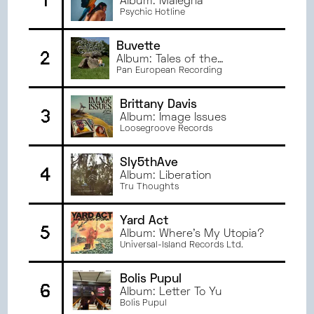
1
Album: Malegría
NOVEMBRE
2024
ANGERS
Psychic Hotline
OCTOBRE
2024
GRENOBLE
SEPTEMBRE
2024
ORLÉANS
Buvette
2
JUIN
2024
Album: Tales of the
MONTPELLIER
Countryside
Pan European Recording
MAI
2024
TOULOUSE
AVRIL
2024
Brittany Davis
3
MARS
2024
Album: Image Issues
Loosegroove Records
FÉVRIER
2024
JANVIER
2024
Sly5thAve
DÉCEMBRE
2023
4
Album: Liberation
NOVEMBRE
2023
Tru Thoughts
OCTOBRE
2023
Yard Act
SEPTEMBRE
2023
5
Album: Where’s My Utopia?
JUIN
2023
Universal-Island Records Ltd.
MAI
2023
AVRIL
2023
Bolis Pupul
6
Album: Letter To Yu
MARS
2023
Bolis Pupul
FÉVRIER
2023