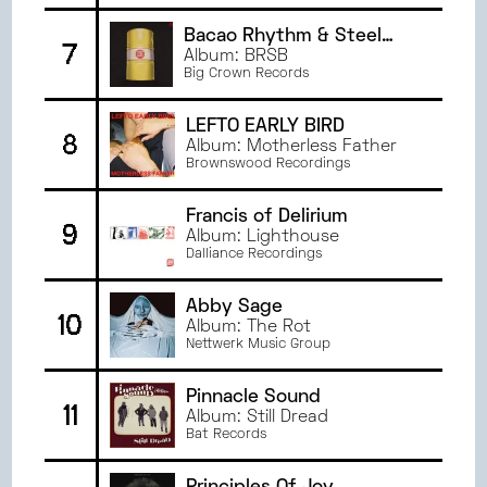
JANVIER
2023
Bacao Rhythm & Steel
7
JUIN
2022
Band
Album: BRSB
Big Crown Records
MAI
2022
AVRIL
2022
LEFTO EARLY BIRD
8
MARS
2022
Album: Motherless Father
Brownswood Recordings
Francis of Delirium
9
Album: Lighthouse
Dalliance Recordings
Abby Sage
10
Album: The Rot
Nettwerk Music Group
Pinnacle Sound
11
Album: Still Dread
Bat Records