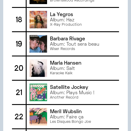
Brownswood Recordings
La Yegros
18
Album: Haz
X-Ray Production
Barbara Rivage
19
Album: Tout sera beau
Wiser Records
Marla Hansen
20
Album: Salt
Karaoke Kalk
Satellite Jockey
21
Album: Plays Music !
Another Record
Meril Wubslin
22
Album: Faire ça
Les Disques Bongo Joe