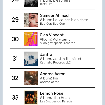
28
Album: Bleachers
Dirty Hit
Sameer Ahmad
29
Album: La vie est bien faite
Bad Cop Bad Cop
Clea Vincent
30
Album: Ad vitam
æternamour
Midnight special records
Jantra
31
Album: Jantra Remixed
Ostinato Records LLC
Andrea Aaron
32
Album: Iris
Andrea Aaron
Lemon Rose
33
Album: The Bean
Les Disques du Paradis