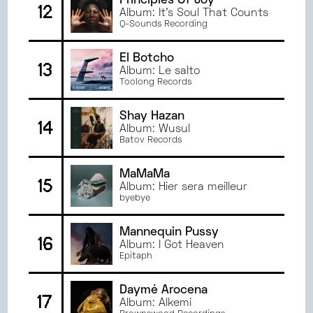
Principles Of Joy
12
Album: It's Soul That Counts
Q-Sounds Recording
El Botcho
13
Album: Le salto
Toolong Records
Shay Hazan
14
Album: Wusul
Batov Records
MaMaMa
15
Album: Hier sera meilleur
byebye
Mannequin Pussy
16
Album: I Got Heaven
Epitaph
Daymé Arocena
17
Album: Alkemi