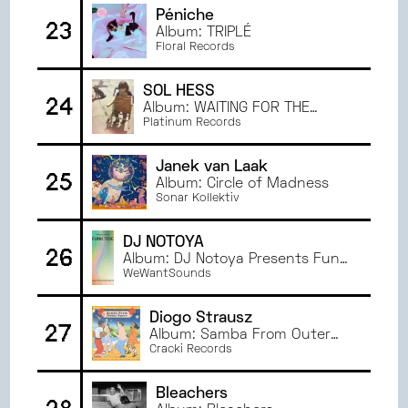
Péniche
23
Album: TRIPLÉ
Floral Records
SOL HESS
24
Album: WAITING FOR THE
CRICKET CHOIR
Platinum Records
Janek van Laak
25
Album: Circle of Madness
Sonar Kollektiv
DJ NOTOYA
26
Album: DJ Notoya Presents Funk
Tide - Tokyo Jazz Funk From
WeWantSounds
Electric Bird 1978-87
Diogo Strausz
27
Album: Samba From Outer
Space
Cracki Records
Bleachers