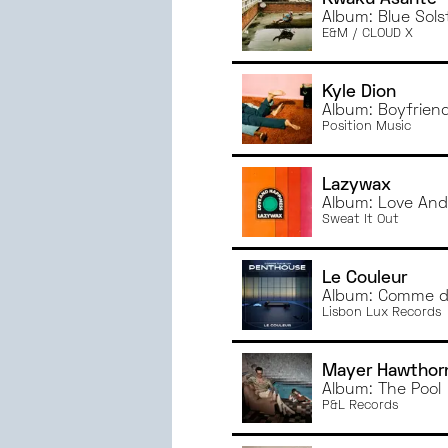
NOVEMBRE
2024
Album: Blue Sols
OCTOBRE
2024
E&M / CLOUD X
SEPTEMBRE
2024
JUIN
2024
Kyle Dion
MAI
2024
Album: Boyfrien
Position Music
AVRIL
2024
MARS
2024
Lazywax
FÉVRIER
2024
Album: Love And
JANVIER
2024
Sweat It Out
DÉCEMBRE
2023
NOVEMBRE
2023
Le Couleur
OCTOBRE
2023
Album: Comme d
Lisbon Lux Records
SEPTEMBRE
2023
JUIN
2023
MAI
2023
Mayer Hawthor
Album: The Pool
AVRIL
2023
P&L Records
MARS
2023
FÉVRIER
2023