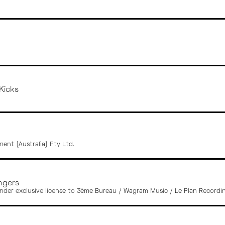
Kicks
nt (Australia) Pty Ltd.
ngers
nder exclusive license to 3ème Bureau / Wagram Music / Le Plan Recordi