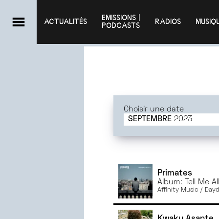
EMISSIONS |

ACTUALITÉS
RADIOS
MUSIQ
PODCASTS
Choisir une date
SEPTEMBRE
2023
JUIN
2025
MAI
2025
AVRIL
2025
MARS
2025
Primates
Album: Tell Me Al
FÉVRIER
2025
Affinity Music / Da
JANVIER
2025
DÉCEMBRE
2024
Kwaku Asante