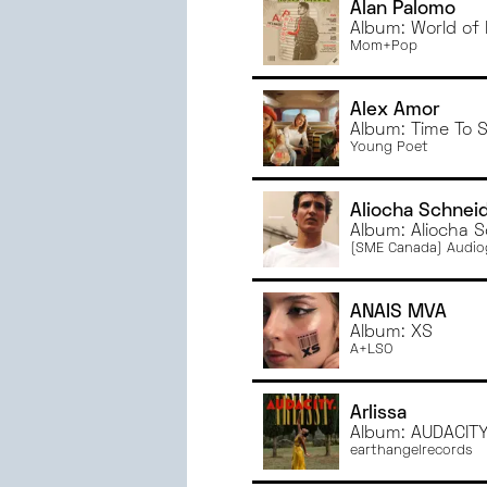
Alan Palomo
Album: World of 
Mom+Pop
Alex Amor
Album: Time To S
Young Poet
Aliocha Schnei
Album: Aliocha 
(SME Canada) Audi
ANAÏS MVA
Album: XS
A+LSO
Arlissa
Album: AUDACITY
earthangelrecords