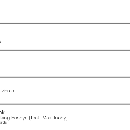
s
ivières
nk
lking Honeys (feat. Max Tuohy)
ords