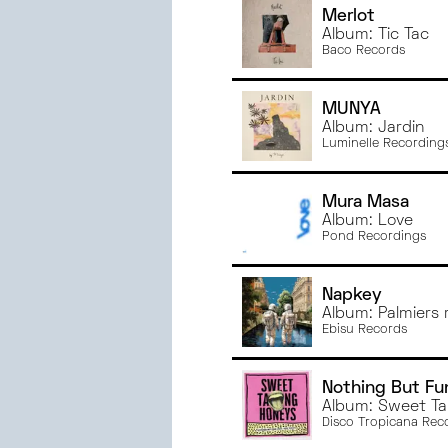
Merlot
JANVIER
2023
Album: Tic Tac
JUIN
2022
Baco Records
MAI
2022
AVRIL
2022
MUNYA
Album: Jardin
MARS
2022
Luminelle Recording
Mura Masa
Album: Love
Pond Recordings
Napkey
Album: Palmiers r
Ebisu Records
Nothing But Fu
Album: Sweet Ta
Disco Tropicana Rec