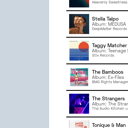
Heavenly Sweetness
Stella Talpo
Album: MEDUSA
DeepMatter Records
Taggy Matcher
Album: Teenage 
Stix Records
The Bamboos
Album: Ex-Files
BMG Rights Manageme
The Strangers
Album: The Stra
The Audio Kitchen u
Tonique & Man