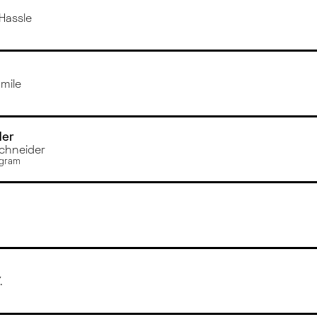
Hassle
mile
der
Schneider
ogram
.