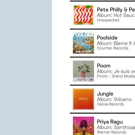
Pete Philly & Pe
Album: Hot Sauc
Unexpected
Poolside
Album: Blame It 
Counter Records
Poom
Album: Je suis v
Poom - Grand Musi
Jungle
Album: Volcano
Caiola Records
Priya Ragu
Album: Santhos
Warner Records