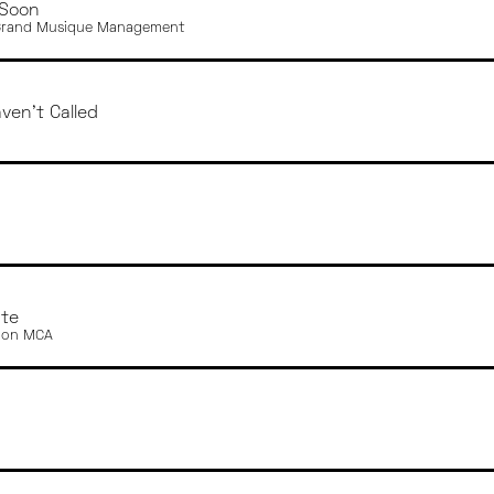
 Soon
Grand Musique Management
aven't Called
ute
sion MCA