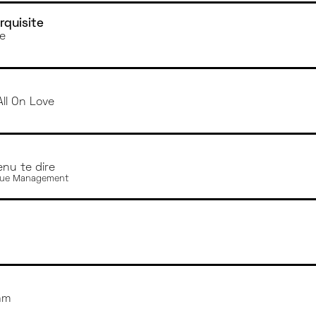
rquisite
e
All On Love
enu te dire
que Management
am