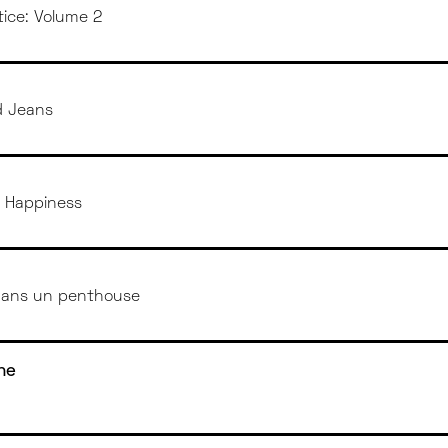
tice: Volume 2
d Jeans
 Happiness
ans un penthouse
ne