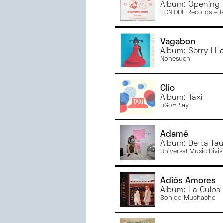
Album: Opening
TONIQUE Records – 
Vagabon
Album: Sorry I H
Nonesuch
Clio
Album: Taxi
uGo&Play
Adamé
Album: De ta fa
Universal Music Divi
Adiós Amores
Album: La Culpa
Sonido Muchacho