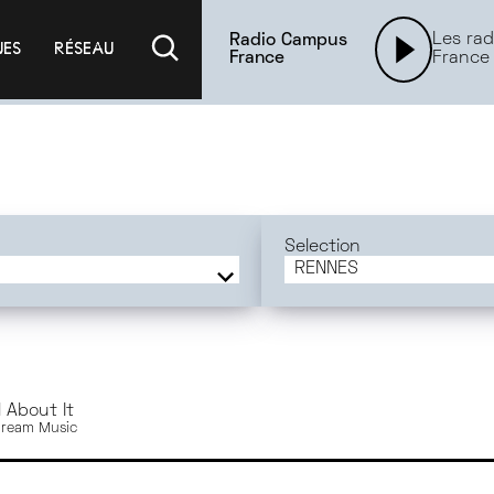
Les rad
Radio Campus
UES
RÉSEAU
France
France
Selection
RENNES
FRANCE
BORDEAUX
MONTPELLIER
ORLÉANS
l About It
DIJON
ydream Music
ANGERS
RENNES