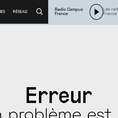
Les rad
Radio Campus
UES
RÉSEAU
France
France
Erreur
 problème est 