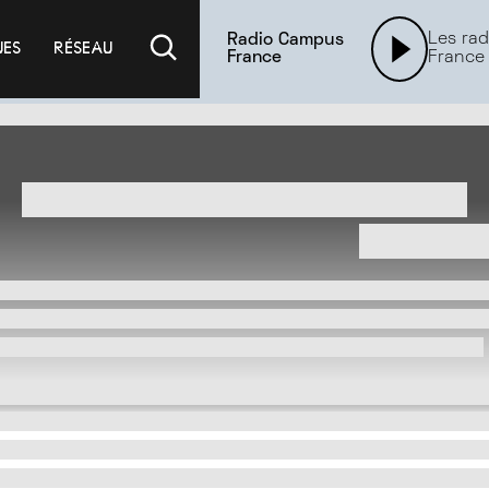
Les rad
Radio Campus
UES
RÉSEAU
France
France