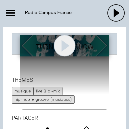
EMISSIONS |

ACTUALITÉS
RADIOS
MUSIQU
Radio Campus France
PODCASTS
TURN IT UP SHOW
THÈMES
musique
live & dj-mix
hip-hop & groove (musiques)
PARTAGER