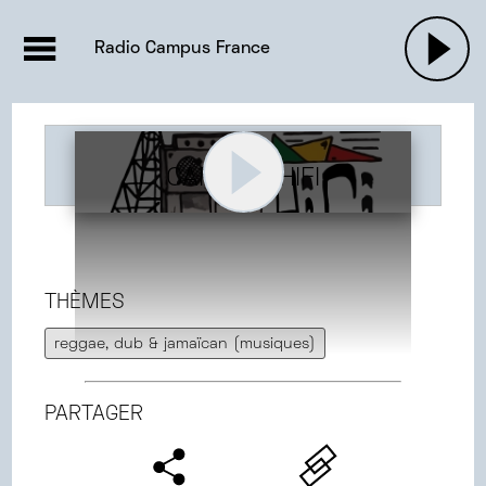
EMISSIONS |

ACTUALITÉS
RADIOS
MUSIQU
Radio Campus France
PODCASTS
CAMPUS HIFI
THÈMES
reggae, dub & jamaïcan (musiques)
PARTAGER