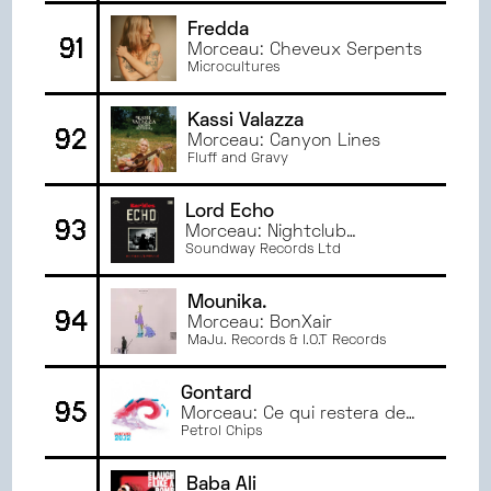
Fredda
91
Morceau: Cheveux Serpents
Microcultures
Kassi Valazza
92
Morceau: Canyon Lines
Fluff and Gravy
Lord Echo
93
Morceau: Nightclub
Daydream
Soundway Records Ltd
Mounika.
94
Morceau: BonXair
MaJu. Records & I.O.T Records
Gontard
95
Morceau: Ce qui restera de
nous
Petrol Chips
Baba Ali