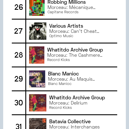
Robbing Millions
26
Morceau: Mécanique
Ondulatoire
Capitane Records
Various Artists
27
Morceau: Can't Cheat
Karma
Optimo Music
Whatitdo Archive Group
28
Morceau: The Cashmere
Chamber
Record Kicks
Blanc Manioc
29
Morceau: Au Maquis
Electroniq
Blanc Manioc
Whatitdo Archive Group
30
Morceau: Delirium
Record Kicks
Batavia Collective
31
Morceau: Interchanges