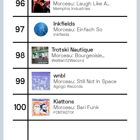
96
Morceau: Laugh Like A
Bomb
Memphis Industries
Inkfields
97
Morceau: Einfach So
Inkfields
Trotski Nautique
98
Morceau: Bourgeoisie
analogique
WeWant2Wecord
wnbl
99
Morceau: Still Not In Space
Agogo Records
Kiattons
100
Morceau: Bari Funk
FONTASTIX