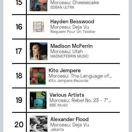
15
Morceau: Cheesecake
SDBAN ULTRA
Hayden Besswood
16
Morceau: Deja Vu
Requiem Pour Un Twister
Madison McFerrin
17
Morceau: Utah
MADMCFERRIN MUSIC
Kito Jempere
18
Morceau: The Language of
Love
Kito Jempere Records
Various Artists
19
Morceau: Rebel No. 23 - 7"
Edit
BBE Music
Alexander Flood
20
Morceau: Deja Vu
Jakarta