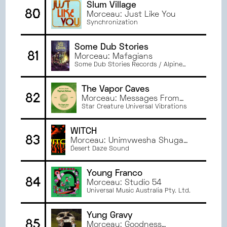
Slum Village
80
Morceau: Just Like You
Synchronization
Some Dub Stories
81
Morceau: Mafagians
Some Dub Stories Records / Alpine
Records / Take It Easy Agency
The Vapor Caves
82
Morceau: Messages From
The Stars
Star Creature Universal Vibrations
WITCH
83
Morceau: Unimvwesha Shuga
(feat. Theresa Ng'ambi & Hanna
Desert Daze Sound
Tembo)
Young Franco
84
Morceau: Studio 54
Universal Music Australia Pty. Ltd.
Yung Gravy
85
Morceau: Goodness