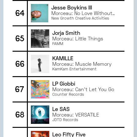
Jesse Boykins III
64
Morceau: No Love Without
You
New Growth Creative Activities
Jorja Smith
65
Morceau: Little Things
FAMM
KAMILLE
66
Morceau: Muscle Memory
KamKam Entertainment
LP Giobbi
67
Morceau: Can’t Let You Go
Counter Records
Le SAS
68
Morceau: VERSATILE
JDTD Records
Leo Fifty Five