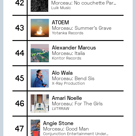
42
Morceau: No couchette Part
2
Luik Music
ATOEM
43
Morceau: Summer's Grave
Yotanka Records
Alexander Marcus
44
Morceau: Italia
Kontor Records
Alo Wala
45
Morceau: Bend Sis
X-Ray Production
Amari Noelle
46
Morceau: For The Girls
LVTRRAW
Angie Stone
47
Morceau: Good Man
Conjunction Entertainment Under