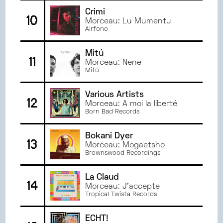
Crimi
10
Morceau: Lu Mumentu
Airfono
Mitú
11
Morceau: Nene
Mitú
Various Artists
12
Morceau: A moi la liberté
Born Bad Records
Bokani Dyer
13
Morceau: Mogaetsho
Brownswood Recordings
La Claud
14
Morceau: J'accepte
Tropical Twista Records
ECHT!