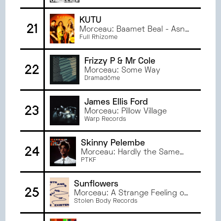
KUTU
21
Morceau: Baamet Beal - Asna
Remix
Full Rhizome
Frizzy P & Mr Cole
22
Morceau: Some Way
Dramadôme
James Ellis Ford
23
Morceau: Pillow Village
Warp Records
Skinny Pelembe
24
Morceau: Hardly the Same
Snake
PTKF
Sunflowers
25
Morceau: A Strange Feeling of
Existential Angst
Stolen Body Records