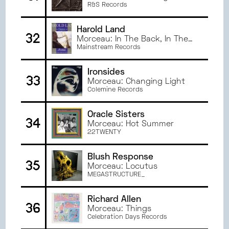
R&S Records
Harold Land
32
Morceau: In The Back, In The
Corner, In The Dark
Mainstream Records
Ironsides
33
Morceau: Changing Light
Colemine Records
Oracle Sisters
34
Morceau: Hot Summer
22TWENTY
Blush Response
35
Morceau: Locutus
MEGASTRUCTURE_
Richard Allen
36
Morceau: Things
Celebration Days Records