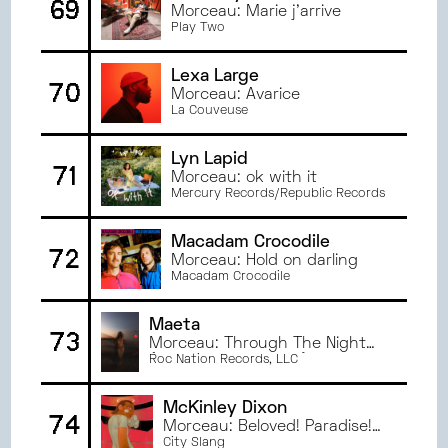
69
Morceau: Marie j'arrive
Play Two
Lexa Large
70
Morceau: Avarice
La Couveuse
Lyn Lapid
71
Morceau: ok with it
Mercury Records/Republic Records
Macadam Crocodile
72
Morceau: Hold on darling
Macadam Crocodile
Maeta
73
Morceau: Through The Night
(feat. Free Nationals)
Roc Nation Records, LLC
McKinley Dixon
74
Morceau: Beloved! Paradise!
Jazz!?
City Slang