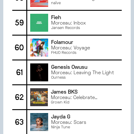
naïve
Fieh
59
Morceau: Inbox
Jansen Records
Folamour
60
Morceau: Voyage
FHUO Records
Genesis Owusu
61
Morceau: Leaving The Light
Ourness
James BKS
62
Morceau: Celebrate
Blessings
Grown Kid
Jayda G
63
Morceau: Scars
Ninja Tune