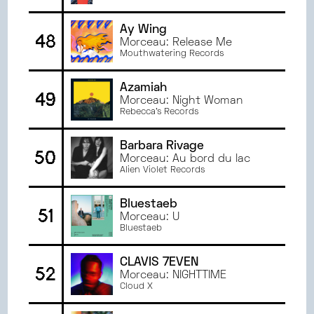
Exclusive License to SoNo Recording
Group
Ay Wing
48
Morceau: Release Me
Mouthwatering Records
Azamiah
49
Morceau: Night Woman
Rebecca’s Records
Barbara Rivage
50
Morceau: Au bord du lac
Alien Violet Records
Bluestaeb
51
Morceau: U
Bluestaeb
CLAVIS 7EVEN
52
Morceau: NIGHTTIME
Cloud X