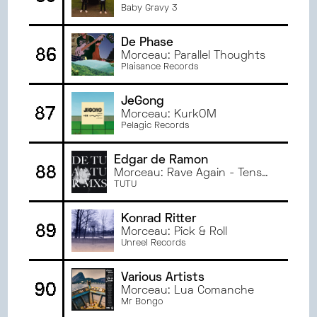
Gracious
Baby Gravy 3
De Phase
86
Morceau: Parallel Thoughts
Plaisance Records
JeGong
87
Morceau: KurkOM
Pelagic Records
Edgar de Ramon
88
Morceau: Rave Again - Tensal
Remix
TUTU
Konrad Ritter
89
Morceau: Pick & Roll
Unreel Records
Various Artists
90
Morceau: Lua Comanche
Mr Bongo