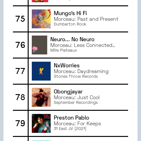
Mungo's Hi Fi
75
Morceau: Past and Present
Dumbarton Rock
Neuro... No Neuro
76
Morceau: Less Connected
Every Day
Mille Plateaux
NxWorries
77
Morceau: Daydreaming
Stones Throw Records
Obongjayar
78
Morceau: Just Cool
September Recordings
Preston Pablo
79
Morceau: For Keeps
31 East JV (2021)