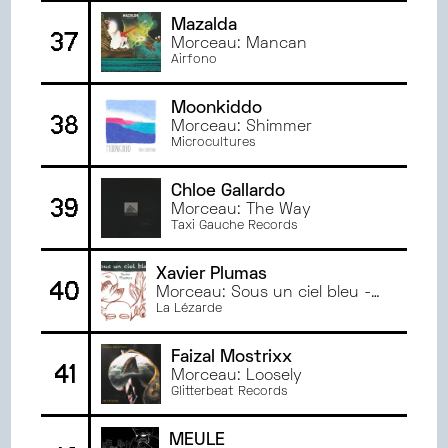
Mazalda
37
Morceau: Mancan
Airfono
Moonkiddo
38
Morceau: Shimmer
Microcultures
Chloe Gallardo
39
Morceau: The Way
Taxi Gauche Records
Xavier Plumas
40
Morceau: Sous un ciel bleu -
Edit Version
La Lézarde
Faizal Mostrixx
41
Morceau: Loosely
Glitterbeat Records
MEULE