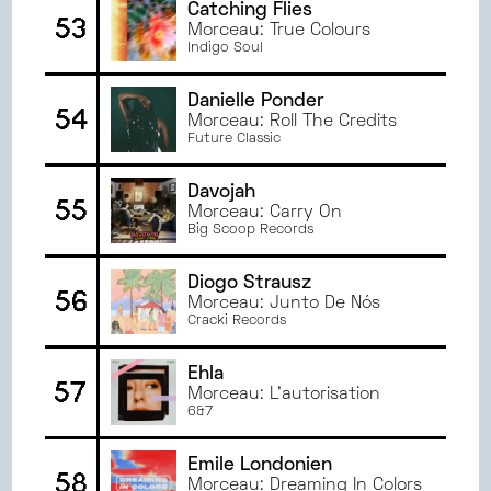
Catching Flies
53
Morceau: True Colours
Indigo Soul
Danielle Ponder
54
Morceau: Roll The Credits
Future Classic
Davojah
55
Morceau: Carry On
Big Scoop Records
Diogo Strausz
56
Morceau: Junto De Nós
Cracki Records
Ehla
57
Morceau: L'autorisation
6&7
Emile Londonien
58
Morceau: Dreaming In Colors