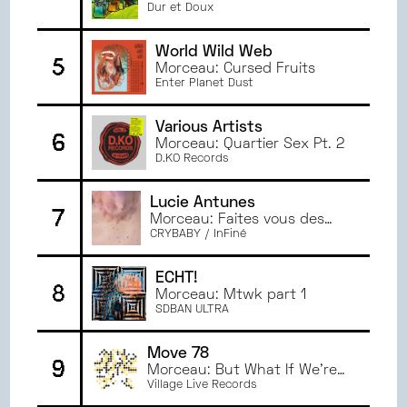
NOVEMBRE
2023
son pull
Dur et Doux
OCTOBRE
2023
World Wild Web
SEPTEMBRE
2023
5
Morceau: Cursed Fruits
JUIN
2023
Enter Planet Dust
MAI
2023
AVRIL
2023
Various Artists
6
Morceau: Quartier Sex Pt. 2
MARS
2023
D.KO Records
FÉVRIER
2023
JANVIER
2023
Lucie Antunes
7
JUIN
2022
Morceau: Faites vous des
bisous
CRYBABY / InFiné
MAI
2022
AVRIL
2022
ECHT!
8
MARS
2022
Morceau: Mtwk part 1
SDBAN ULTRA
Move 78
9
Morceau: But What If We're
Wrong
Village Live Records