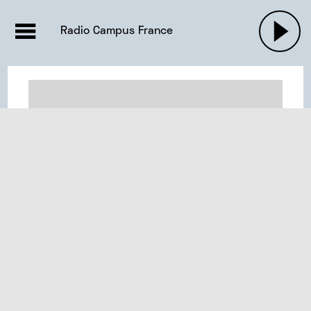
EMISSIONS |

ACTUALITÉS
RADIOS
MUSIQU
Radio Campus France
PODCASTS