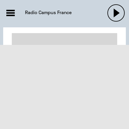
EMISSIONS |

ACTUALITÉS
RADIOS
MUSIQU
Radio Campus France
PODCASTS