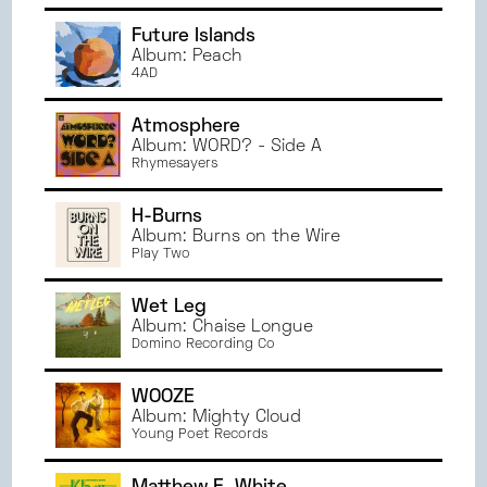
JANVIER
2023
Future Islands
JUIN
2022
Album: Peach
4AD
MAI
2022
AVRIL
2022
Atmosphere
MARS
2022
Album: WORD? - Side A
Rhymesayers
H-Burns
Album: Burns on the Wire
Play Two
Wet Leg
Album: Chaise Longue
Domino Recording Co
WOOZE
Album: Mighty Cloud
Young Poet Records