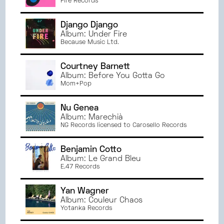
Fire Records
Django Django
Album: Under Fire
Because Music Ltd.
Courtney Barnett
Album: Before You Gotta Go
Mom+Pop
Nu Genea
Album: Marechià
NG Records licensed to Carosello Records
Benjamin Cotto
Album: Le Grand Bleu
E.47 Records
Yan Wagner
Album: Couleur Chaos
Yotanka Records