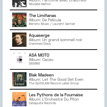
Album: Fantôme avec chauffeur
NOVEMBRE
2024
ORLÉANS
Mocabe Nation
OCTOBRE
2024
RENNES
SEPTEMBRE
2024
PARIS
The Limiñanas
JUIN
2024
Album: De Película
BESANÇON
Berreto Music / Laurent Garnier
MAI
2024
TOULOUSE
AVRIL
2024
ANGERS
Aquaserge
MARS
2024
MONTPELLIER
Album: Un grand sommeil noir
Crammed Discs
FÉVRIER
2024
JANVIER
2024
ASA MOTO
DÉCEMBRE
2023
Album: Cacao
NOVEMBRE
2023
DEEWEE
OCTOBRE
2023
Blak Madeen
SEPTEMBRE
2023
Album: Let The Good Get Even
JUIN
2023
The SpitSLAM Record Label Group
MAI
2023
AVRIL
2023
Les Pythons de la Fournaise
Album: L'Orchestre Du Piton
MARS
2023
Catapulte Records
FÉVRIER
2023