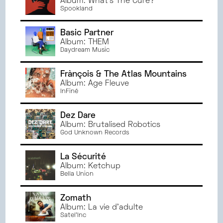
Album: What's The Cure?
NOVEMBRE
2024
PARIS
Spookland
OCTOBRE
2024
AMIENS
SEPTEMBRE
2024
ANGERS
Basic Partner
JUIN
2024
Album: THEM
Daydream Music
MAI
2024
AVRIL
2024
Frànçois & The Atlas Mountains
MARS
2024
Album: Âge Fleuve
InFiné
FÉVRIER
2024
JANVIER
2024
Dez Dare
DÉCEMBRE
2023
Album: Brutalised Robotics
NOVEMBRE
2023
God Unknown Records
OCTOBRE
2023
La Sécurité
SEPTEMBRE
2023
Album: Ketchup
JUIN
2023
Bella Union
MAI
2023
AVRIL
2023
Zomath
Album: La vie d'adulte
MARS
2023
Satel'Inc
FÉVRIER
2023