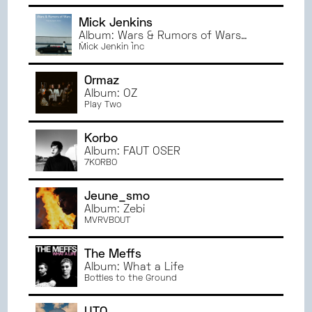
JANVIER
2023
Mick Jenkins
JUIN
2022
Album: Wars & Rumors of Wars
(Freestyle)
Mick Jenkin inc
MAI
2022
AVRIL
2022
Ormaz
MARS
2022
Album: OZ
Play Two
Korbo
Album: FAUT OSER
7KORBO
Jeune_smo
Album: Zebi
MVRVBOUT
The Meffs
Album: What a Life
Bottles to the Ground