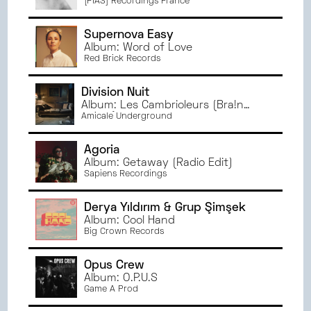
[PIAS] Recordings France
Supernova Easy
Album: Word of Love
Red Brick Records
Division Nuit
Album: Les Cambrioleurs (Bra!n
Remix)
Amicale Underground
Agoria
Album: Getaway (Radio Edit)
Sapiens Recordings
Derya Yıldırım & Grup Şimşek
Album: Cool Hand
Big Crown Records
Opus Crew
Album: O.P.U.S
Game A Prod