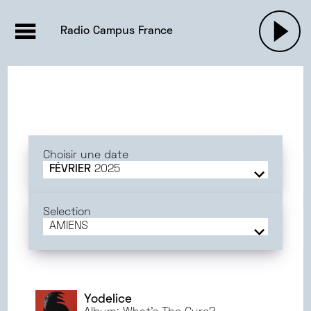
EMISSIONS |

ACTUALITÉS
RADIOS
MUSIQU
Radio Campus France
PODCASTS
Choisir une date
FÉVRIER
2025
JUIN
2025
MAI
2025
Selection
AVRIL
2025
AMIENS
MARS
2025
FRANCE
FÉVRIER
2025
BORDEAUX
JANVIER
2025
POITIERS
DÉCEMBRE
2024
GRENOBLE
Yodelice