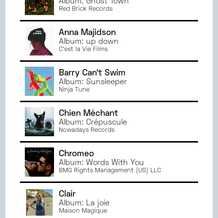
Album: Ghost Town
Red Brick Records
Anna Majidson
Album: up down
C'est la Vie Films
Barry Can't Swim
Album: Sunsleeper
Ninja Tune
Chien Méchant
Album: Crépuscule
Nowadays Records
Chromeo
Album: Words With You
BMG Rights Management (US) LLC
Clair
Album: La joie
Maison Magique