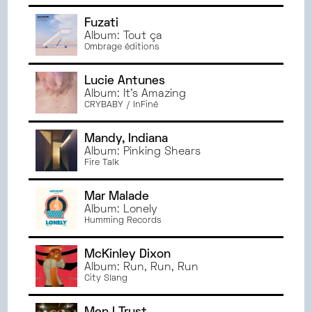
JANVIER
2023
Fuzati
JUIN
2022
Album: Tout ça
Ombrage éditions
MAI
2022
AVRIL
2022
Lucie Antunes
MARS
2022
Album: It's Amazing
CRYBABY / InFiné
Mandy, Indiana
Album: Pinking Shears
Fire Talk
Mar Malade
Album: Lonely
Humming Records
McKinley Dixon
Album: Run, Run, Run
City Slang