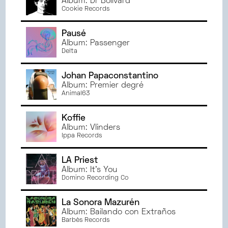
Album: Dr Bolivard
NOVEMBRE
2024
ANGERS
Cookie Records
OCTOBRE
2024
SEPTEMBRE
2024
Pausé
JUIN
2024
Album: Passenger
Delta
MAI
2024
AVRIL
2024
Johan Papaconstantino
MARS
2024
Album: Premier degré
Animal63
FÉVRIER
2024
JANVIER
2024
Koffie
DÉCEMBRE
2023
Album: Vlinders
NOVEMBRE
2023
Ippa Records
OCTOBRE
2023
LA Priest
SEPTEMBRE
2023
Album: It's You
JUIN
2023
Domino Recording Co
MAI
2023
AVRIL
2023
La Sonora Mazurén
Album: Bailando con Extraños
MARS
2023
Barbès Records
FÉVRIER
2023