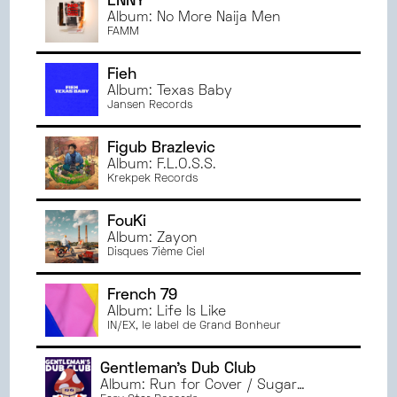
ENNY
Album: No More Naija Men
FAMM
Fieh
Album: Texas Baby
Jansen Records
Figub Brazlevic
Album: F.L.O.S.S.
Krekpek Records
FouKi
Album: Zayon
Disques 7ième Ciel
French 79
Album: Life Is Like
IN/EX, le label de Grand Bonheur
Gentleman's Dub Club
Album: Run for Cover / Sugar