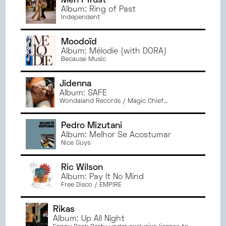
Men I Trust
Album: Ring of Past
Independent
Moodoïd
Album: Mélodie (with DORA)
Because Music
Jidenna
Album: SAFE
Wondaland Records / Magic Chief
Productions
Pedro Mizutani
Album: Melhor Se Acostumar
Nice Guys
Ric Wilson
Album: Pay It No Mind
Free Disco / EMPIRE
Rikas
Album: Up All Night