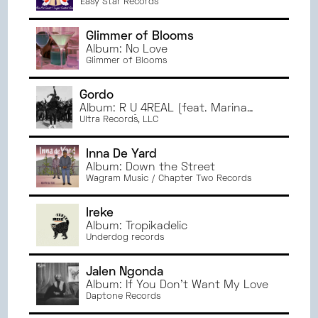
Coated Lies
Easy Star Records
Glimmer of Blooms
Album: No Love
Glimmer of Blooms
Gordo
Album: R U 4REAL (feat. Marina
Maximilian)
Ultra Records, LLC
Inna De Yard
Album: Down the Street
Wagram Music / Chapter Two Records
Ireke
Album: Tropikadelic
Underdog records
Jalen Ngonda
Album: If You Don't Want My Love
Daptone Records