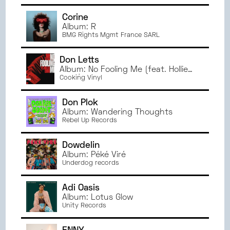
Corine
Album: R
BMG Rights Mgmt France SARL
Don Letts
Album: No Fooling Me (feat. Hollie
Cook)
Cooking Vinyl
Don Plok
Album: Wandering Thoughts
Rebel Up Records
Dowdelin
Album: Péké Viré
Underdog records
Adi Oasis
Album: Lotus Glow
Unity Records