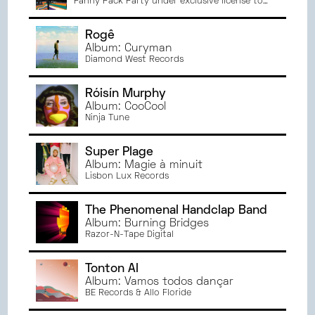
Fanny Pack Party under exclusive license to
Neubau Recordings
Rogê
Album: Curyman
Diamond West Records
Róisín Murphy
Album: CooCool
Ninja Tune
Super Plage
Album: Magie à minuit
Lisbon Lux Records
The Phenomenal Handclap Band
Album: Burning Bridges
Razor-N-Tape Digital
Tonton Al
Album: Vamos todos dançar
BE Records & Allo Floride